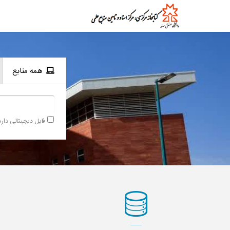
Ski
t
ک
ت
ا
conten
ب
خ
ا
ن
ه
،
م
ر
همه منابع
ک
ز
ا
س
ن
ا
د
و
فایل دیجیتالی دارد
م
ن
ا
ب
ع
ع
ل
م
ی
د
ا
ن
ش
گ
ا
ه
ص
ن