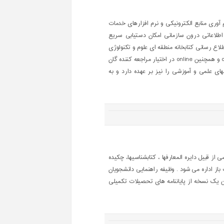
آوری منابع الکترونیکی و نرم افزارهای خدمات
ی اطلاعاتی درون سازمانی امکان دستیابی سریع
لاع رسانی کتابخانه منطقه ای علوم و تکنولوژی
شیراز مستقر شده که اطلاعات منابع آن را به صورت offline و همچنین online در اختیار مراجعه کننده گان
ی علمی و آموزشی را نیز بر عهده دارد و به
 قبیل دایره المعارفها ، کتابشناسیها، چکیده
از اداره می شود . وظیفه راهنمایی دانشجویان
ن یک نسخه از پایاننامه های تحصیلات تکمیلی