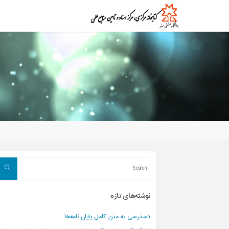
Ski
t
ک
ت
ا
conten
ب
خ
ا
ن
ه
،
م
ر
ک
ز
ا
س
ن
ا
د
و
م
ن
ا
ب
ع
ع
ل
م
ی
arch
د
ا
ن
ش
نوشته‌های تازه
گ
ا
ه
ص
دسترسی به متن کامل پایان نامه‌ها
ن