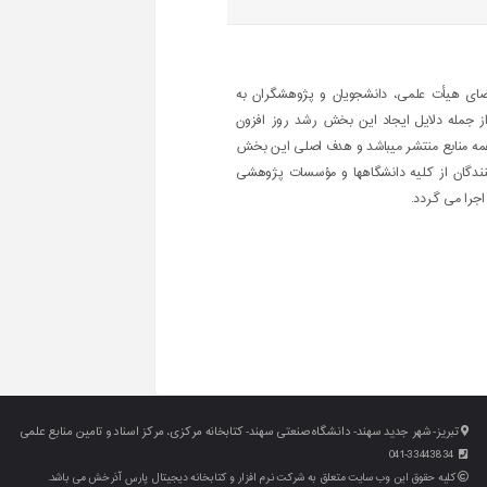
ای هیأت علمی، دانشجویان و پژوهشگران به
از جمله دلایل ایجاد این بخش رشد روز افزون
همه منابع منتشر میباشد و هدف اصلی این بخش
کنندگان از کلیه دانشگاهها و مؤسسات پژوهشی
جرا می گردد.
تبریز- شهر جدید سهند- دانشگاه صنعتی سهند- کتابخانه مرکزی، مرکز اسناد و تامین منابع علمی
041-33443834
کلیه حقوق این وب سایت متعلق به شرکت نرم افزار و کتابخانه دیجیتال پارس آذرخش می باشد.