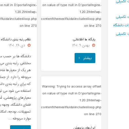
ت تکمیلی
pe null in
D:\portal\nginx-
on value of type null in
D:\portal\nginx-
1.20.2\html\wp-
1.20.2\html\wp-
ت تکمیلی
fluida\includes\loop.php
content\themes\fluida\includes\loop.php
ت دانشگاه
on line
270
on line
270
ت تکمیلی
پایگاه ها اطلاعاتی
نظام رتبه بندی دانشگاه 
بهمن ۹, ۱۴۰۱
دی ۲۸, ۱۴۰۱
دانشگاه ها بر حسب مع
"پایگاه
بیشتر
مختلفی رتبه بندی می
ها
هر یک از معیارها ش
اطلاعاتی"
مربوطه را دارد. از جمل
که برای رتبه بندی دان
Warning
: Trying to access array offset
استفاده می شود می توا
on value of type null in
D:\portal\nginx-
معیارهای پژوهشی، آم
1.20.2\html\wp-
فضای دانشگاه، وجهه بی
content\themes\fluida\includes\loop.php
تسهیلات، بودجه، امکان
on line
270
موارد مربوطه …
ابزارهای پژوهش