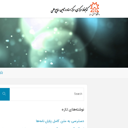
Ski
t
ک
ت
ا
conten
ب
خ
ا
ن
ه
،
م
ر
ک
ز
ا
س
ن
ا
د
و
م
ن
e
ا
ب
ع
ع
ل
م
ی
arch
د
ا
ن
ش
نوشته‌های تازه
گ
ا
ه
ص
دسترسی به متن کامل پایان نامه‌ها
ن