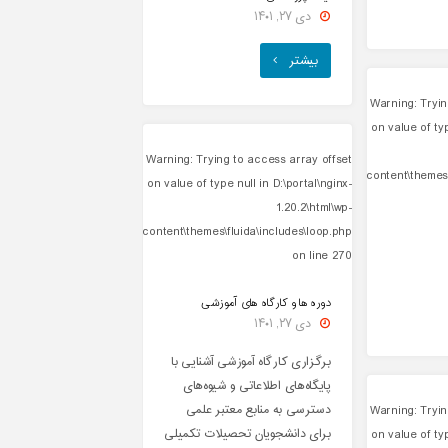
دی ۲۷, ۱۴۰۱
"آینده
بیشتر
پژوهشی"
Warning
: Tryi
on value of ty
Warning
: Trying to access array offset
content\themes\
on value of type null in
D:\portal\nginx-
1.20.2\html\wp-
content\themes\fluida\includes\loop.php
on line
270
دوره ها و کارگاه های آموزشی
دی ۲۷, ۱۴۰۱
برگزاری کارگاه آموزشی آشنایی با
پایگاه‌های اطلاعاتی و شیوه‌های
دسترسی به منابع معتبر علمی
Warning
: Tryi
برای دانشجویان تحصیلات تکمیلی
on value of ty