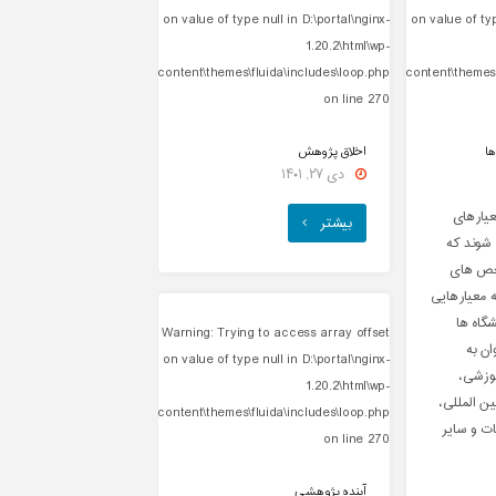
on value of type null in
D:\portal\nginx-
on value of ty
1.20.2\html\wp-
content\themes\fluida\includes\loop.php
content\themes\
on line
270
ها
اخلاق پژوهش
دی ۲۷, ۱۴۰۱
یارهای
"اخلاق
بیشتر
 شوند که
پژوهش"
اخص های
ه معیارهایی
شگاه ها
Warning
: Trying to access array offset
ن به
on value of type null in
D:\portal\nginx-
وزشی،
1.20.2\html\wp-
ن المللی،
content\themes\fluida\includes\loop.php
ات و سایر
on line
270
آینده پژوهشی