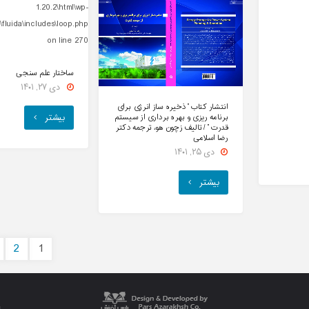
1.20.2\html\wp-
fluida\includes\loop.php
on line
270
ساختار علم سنجی
دی ۲۷, ۱۴۰۱
انتشار کتاب ” ذخیره ساز انرژی برای
"ساختار
برنامه ریزی و بهره برداری از سیستم
بیشتر
قدرت‬ ” / تالیف زچون هو، ترجمه دکتر
رضا اسلامی
علم
دی ۲۵, ۱۴۰۱
سنجی"
"انتشار
بیشتر
کتاب
”
2
1
ذخیره
راهبری
ساز
انرژی
نوشته‌ها