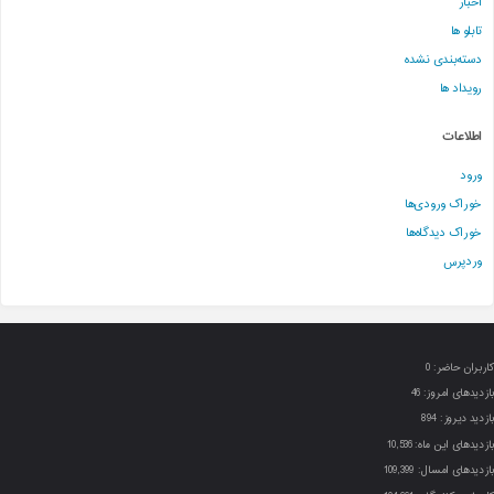
اخبار
تابلو ها
دسته‌بندی نشده
رویداد ها
اطلاعات
ورود
خوراک ورودی‌ها
خوراک دیدگاه‌ها
وردپرس
کاربران حاضر:
0
بازدیدهای امروز:
46
بازدید دیروز:
894
بازدیدهای این ماه:
10,536
بازدیدهای امسال:
109,399