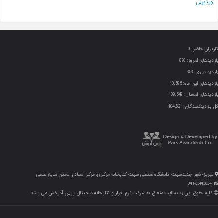
وردپرس
کاربران حاضر:
0
بازدیدهای امروز:
890
بازدید دیروز:
353
بازدیدهای این ماه:
10,595
بازدیدهای امسال:
109,549
کل بازدیدکنند‌گان:
104,621
تبریز- شهر جدید سهند- دانشگاه صنعتی سهند- کتابخانه مرکزی، مرکز اسناد و تامین منابع علمی
041-33443834
کلیه حقوق این وب سایت متعلق به شرکت نرم افزار و کتابخانه دیجیتال پارس آذرخش می باشد.