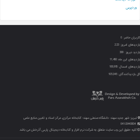
وردپرس
کاربران حاضر:
0
بازدیدهای امروز:
223
بازدید دیروز:
399
بازدیدهای این ماه:
11,460
بازدیدهای امسال:
106,966
کل بازدیدکنند‌گان:
105,046
تبریز- شهر جدید سهند- دانشگاه صنعتی سهند- کتابخانه مرکزی، مرکز اسناد و تامین منابع علمی
041-33443834
کلیه حقوق این وب سایت متعلق به شرکت نرم افزار و کتابخانه دیجیتال پارس آذرخش می باشد.