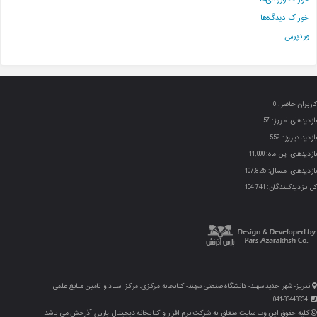
خوراک دیدگاه‌ها
وردپرس
کاربران حاضر:
0
بازدیدهای امروز:
57
بازدید دیروز:
552
بازدیدهای این ماه:
11,000
بازدیدهای امسال:
107,825
کل بازدیدکنند‌گان:
104,741
تبریز- شهر جدید سهند- دانشگاه صنعتی سهند- کتابخانه مرکزی، مرکز اسناد و تامین منابع علمی
041-33443834
کلیه حقوق این وب سایت متعلق به شرکت نرم افزار و کتابخانه دیجیتال پارس آذرخش می باشد.